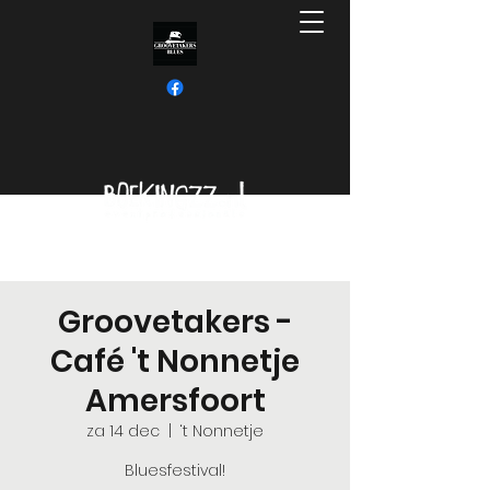
Groovetakers -
Café 't Nonnetje
Amersfoort
za 14 dec
  |  
‘t Nonnetje
Bluesfestival!